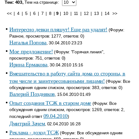
Тем: 403,
Тем на странице:
<<
|
4
|
5
|
6
|
7
|
8
|
9
|
10
|
11
|
12
|
13
|
14
>>
Интересно девки пляшут! Еще раз удалят!
(Форум:
Разное, просмотров: 1277, ответов: 0)
Наталья Попова
, 30.04.2010 23:23
Мое предложение!
(Форум: "Горячая линия",
просмотров: 751, ответов: 0)
Ирина Ермакова
, 30.04.2010 15:16
Вмешательство в работу сайта дома со стороны, в
том числе и заинтересованными лицами!
(Форум: Все
обсуждения одним списком, просмотров: 383, ответов: 0)
Валерий Поздняков
, 15.04.2010 01:49
Опыт создания ТСЖ в старом доме
(Форум: Все
обсуждения одним списком, просмотров: 1269, ответов: 2,
09.04.2010
последний ответ
)
Дмитрий Зачем
, 02.04.2010 16:28
Реклама - доход ТСЖ
(Форум: Все обсуждения одним