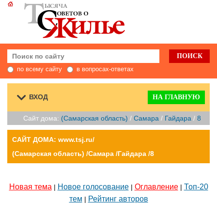
по всему сайту
в вопросах-ответах
ВХОД
НА ГЛАВНУЮ
Сайт дома:
(Самарская область)
/
Самара
/
Гайдара
/
8
САЙТ ДОМА: www.tsj.ru/
(Самарская область) /Самара /Гайдара /8
Новая тема
Новое голосование
Оглавление
Топ-20
|
|
|
тем
Рейтинг авторов
|