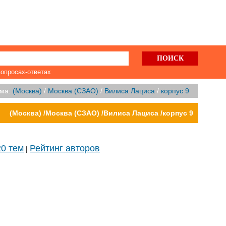
вопросах-ответах
ома:
(Москва)
/
Москва (СЗАО)
/
Вилиса Лациса
/
корпус 9
(Москва) /Москва (СЗАО) /Вилиса Лациса /корпус 9
20 тем
Рейтинг авторов
|