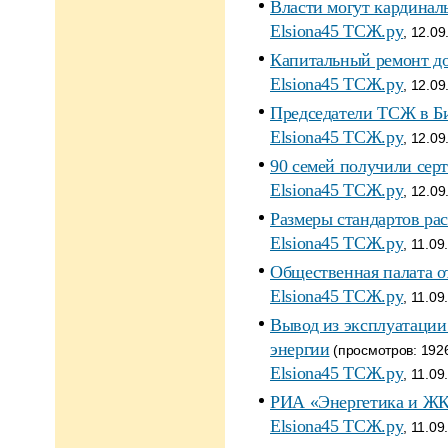
Власти могут кардинал
Elsiona45 ТСЖ.ру
, 12.09
Капитальный ремонт до
Elsiona45 ТСЖ.ру
, 12.09
Председатели ТСЖ в Би
Elsiona45 ТСЖ.ру
, 12.09
90 семей получили сер
Elsiona45 ТСЖ.ру
, 12.09
Размеры стандартов рас
Elsiona45 ТСЖ.ру
, 11.09
Общественная палата о
Elsiona45 ТСЖ.ру
, 11.09
Вывод из эксплуатации
энергии
(просмотров: 1926,
Elsiona45 ТСЖ.ру
, 11.09
РИА «Энергетика и ЖК
Elsiona45 ТСЖ.ру
, 11.09