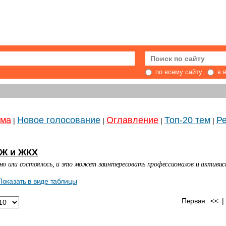
по всему сайту
в 
ема
Новое голосование
Оглавление
Топ-20 тем
Ре
|
|
|
|
СЖ и ЖКХ
ено или состоялось, и это может заинтересовать профессионалов и активи
Показать в виде таблицы
Первая
<<
|