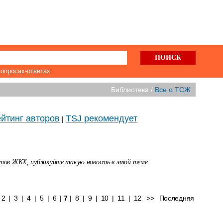
вопросах-ответах
Библиотека /
Все о ТСЖ
йтинг авторов
TSJ рекомендует
|
стов ЖКХ, публикуйте такую новость в этой теме.
2
|
3
|
4
|
5
|
6
|
7
|
8
|
9
|
10
|
11
|
12
>>
Последняя