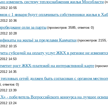
ьно изменить систему теплоснабжения жилья Мособласти
(п
.2012 10:55
мов с 1 января будут оплачивать собственники жилья в Хаб
.2012 10:36
робиджане сели за парты
(просмотров: 3585, ответов: 0)
.2012 10:28
тификаты на жильё за пределами Камчатки
(просмотров: 2155, 
.2012 10:15
чета субсидий на оплату услуг ЖКХ в регионе не изменятся
.2012 14:53
тметит рост ЖКХ-платежей на интерактивной карте
(просмот
.2012 14:35
 тепловых сетей должен быть согласован с органом местно
 ответов: 0)
.2012 13:39
Х» - победитель Всероссийского конкурса на лучшее осв
.2012 13:24