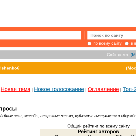
по всему сайту
в 
Сайт дома:
(М
rishenko6
(Мос
Новая тема
Новое голосование
Оглавление
Топ-
|
|
|
просы
судебные иски, жалобы, открытые письма, публичные выступления и обсужде
Общий рейтинг по всему сайту
Рейтинг авторов