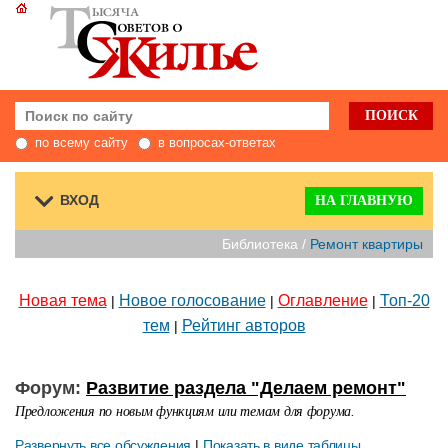
по всему сайту
в вопросах-ответах
ВХОД
НА ГЛАВНУЮ
Библиотека /
Ремонт квартиры
Новая тема
Новое голосование
Оглавление
Топ-20
|
|
|
тем
Рейтинг авторов
|
Форум:
Развитие раздела "Делаем ремонт"
Предложения по новым функциям или темам для форума.
Развернуть все обсуждения
|
Показать в виде таблицы