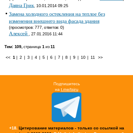
Даяна Грик
, 10.01.2014 09:25
Замена холодного остекления на теплое без
изменения внешнего вида фасада здания
(просмотров: 777, ответов: 0)
Алексей
, 27.01.2016 11:44
Тем: 109,
страница
1
из
11
<<
1
|
2
|
3
|
4
|
5
|
6
|
7
|
8
|
9
|
10
|
11
>>
Подпишитесь
на
t.me/tsjru
+18.
Цитирование материалов - только со ссылкой на