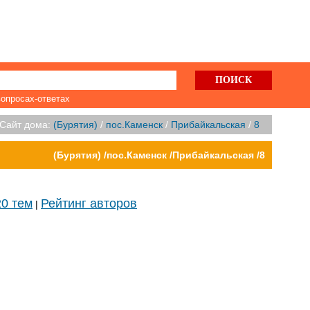
вопросах-ответах
Сайт дома:
(Бурятия)
/
пос.Каменск
/
Прибайкальская
/
8
(Бурятия) /пос.Каменск /Прибайкальская /8
20 тем
Рейтинг авторов
|