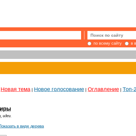
по всему сайту
в 
Новая тема
Новое голосование
Оглавление
Топ-
|
|
|
тиры
, идеи.
Показать в виде дерева