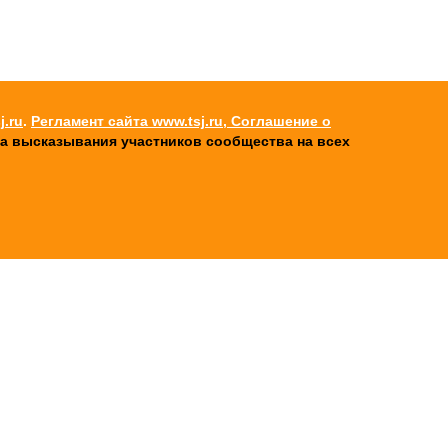
j.ru
.
Регламент сайта www.tsj.ru, Соглашение о
 за высказывания участников cообщества на всех