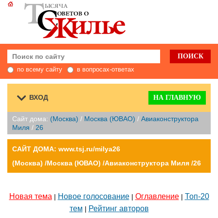
по всему сайту
в вопросах-ответах
ВХОД
НА ГЛАВНУЮ
Сайт дома:
(Москва)
/
Москва (ЮВАО)
/
Авиаконструктора
Миля
/
26
САЙТ ДОМА: www.tsj.ru/milya26
(Москва) /Москва (ЮВАО) /Авиаконструктора Миля /26
Новая тема
Новое голосование
Оглавление
Топ-20
|
|
|
тем
Рейтинг авторов
|