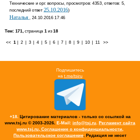
Технические и орг. вопросы, просмотров: 4353, ответов: 5,
25.10.2016
последний ответ
)
Наталья
, 24.10.2016 17:46
Тем: 171,
страница
1
из
18
<<
1
|
2
|
3
|
4
|
5
|
6
|
7
|
8
|
9
|
10
|
11
>>
Подпишитесь
на
t.me/tsjru
+18.
Цитирование материалов - только со ссылкой на
www.tsj.ru © 2003-2026.
E-Mail:
info@tsj.ru
.
Регламент сайта
www.tsj.ru, Соглашение о конфиденциальности,
Пользовательское соглашение
. Редакция не несет