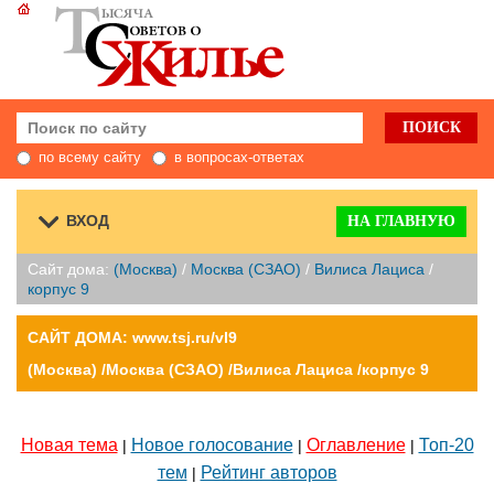
по всему сайту
в вопросах-ответах
ВХОД
НА ГЛАВНУЮ
Сайт дома:
(Москва)
/
Москва (СЗАО)
/
Вилиса Лациса
/
корпус 9
САЙТ ДОМА: www.tsj.ru/vl9
(Москва) /Москва (СЗАО) /Вилиса Лациса /корпус 9
Новая тема
Новое голосование
Оглавление
Топ-20
|
|
|
тем
Рейтинг авторов
|