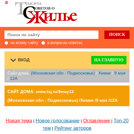
по всему сайту
в вопросах-ответах
ВХОД
НА ГЛАВНУЮ
Сайт дома:
(Московская обл - Подмосковье)
/
Химки
/
9 мая
/
12А
САЙТ ДОМА: www.tsj.ru/9may12
(Московская обл - Подмосковье) /Химки /9 мая /12А
Новая тема
Новое голосование
Оглавление
Топ-20
|
|
|
тем
Рейтинг авторов
|