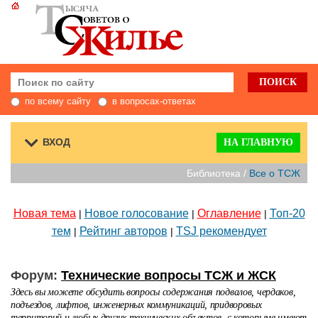
по всему сайту
в вопросах-ответах
ВХОД
НА ГЛАВНУЮ
Библиотека /
Все о ТСЖ
Новая тема
Новое голосование
Оглавление
Топ-20
|
|
|
тем
Рейтинг авторов
TSJ рекомендует
|
|
Форум:
Технические вопросы ТСЖ и ЖСК
Здесь вы можете обсудить вопросы содержания подвалов, чердаков,
подъездов, лифтов, инженерных коммуникаций, придворовых
территорий и любых других технических объектов, с которыме имеют