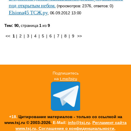
под открытым небом.
(просмотров: 2376, ответов: 0)
Elsiona45 ТСЖ.ру
, 06.09.2012 13:00
Тем: 90,
страница
1
из
9
<<
1
|
2
|
3
|
4
|
5
|
6
|
7
|
8
|
9
>>
Подпишитесь
на
t.me/tsjru
+18.
Цитирование материалов - только со ссылкой на
www.tsj.ru © 2003-2026.
E-Mail:
info@tsj.ru
.
Регламент сайта
www.tsj.ru, Соглашение о конфиденциальности,