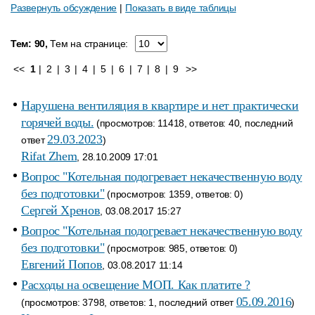
Развернуть обсуждение
|
Показать в виде таблицы
Тем: 90,
Тем на странице:
<<
1
|
2
|
3
|
4
|
5
|
6
|
7
|
8
|
9
>>
Нарушена вентиляция в квартире и нет практически
горячей воды.
(просмотров: 11418, ответов: 40, последний
29.03.2023
ответ
)
Rifat Zhem
, 28.10.2009 17:01
Вопрос "Котельная подогревает некачественную воду
без подготовки"
(просмотров: 1359, ответов: 0)
Сергей Хренов
, 03.08.2017 15:27
Вопрос "Котельная подогревает некачественную воду
без подготовки"
(просмотров: 985, ответов: 0)
Евгений Попов
, 03.08.2017 11:14
Расходы на освещение МОП. Как платите ?
05.09.2016
(просмотров: 3798, ответов: 1, последний ответ
)