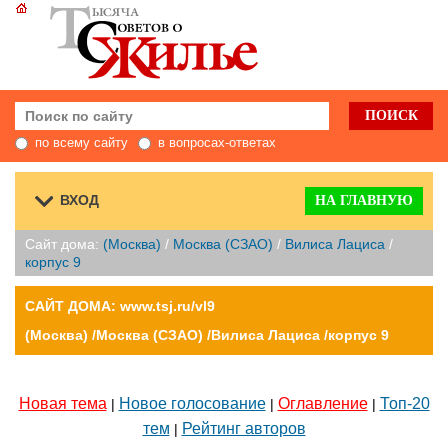
по всему сайту
в вопросах-ответах
ВХОД
НА ГЛАВНУЮ
Сайт дома:
(Москва)
/
Москва (СЗАО)
/
Вилиса Лациса
/
корпус 9
САЙТ ДОМА: www.tsj.ru/vl9
(Москва) /Москва (СЗАО) /Вилиса Лациса /корпус 9
Новая тема
Новое голосование
Оглавление
Топ-20
|
|
|
тем
Рейтинг авторов
|