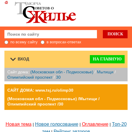
по всему сайту
в вопросах-ответах
ВХОД
НА ГЛАВНУЮ
Сайт дома:
(Московская обл - Подмосковье)
/
Мытищи
/
Олимпийский проспект
/
30
САЙТ ДОМА: www.tsj.ru/olimp30
(Московская обл - Подмосковье) /Мытищи /
Олимпийский проспект /30
Новая тема
Новое голосование
Оглавление
Топ-20
|
|
|
тем
Рейтинг авторов
|