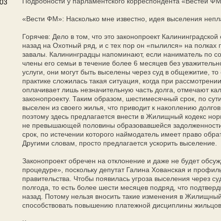
Подробности у парламентского корреспондента «Вестей ФМ
003
«Вести ФМ»: Насколько мне известно, идея выселения непл
Горячев: Дело в том, что это законопроект Калининградской
назад на Охотный ряд, и с тех пор он «пылился» на полках
завалы. Калининградцы напоминают, если наниматель по с
члены его семьи в течение более 6 месяцев без уважительн
услуги, они могут быть выселены через суд в общежитие, то
практике сложилась такая ситуация, когда при рассмотрени
оплачивает лишь незначительную часть долга, отмечают кал
законопроекту. Таким образом, шестимесячный срок, по сут
выселен из своего жилья, что приводит к накоплению долго
поэтому здесь предлагается внести в Жилищный кодекс но
не превышающей половины образовавшейся задолженности 
срок, по истечении которого наймодатель имеет право обра
Другими словам, просто предлагается ускорить выселение.
Законопроект обречен на отклонение и даже не будет обсу
процедуре», поскольку депутат Галина Хованская и профи
правительства. Чтобы появилась угроза выселения через суд
полгода, то есть более шести месяцев подряд, что подтвер
назад. Потому нельзя вносить такие изменения в Жилищный
способствовать повышению платежной дисциплины жильцов