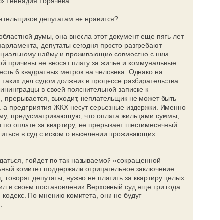
» Геннадия Горячева.
ательщиков депутатам не нравится?
 областной думы, она внесла этот документ еще пять лет
 парламента, депутаты сегодня просто разгребают
оциальному найму и проживающие совместно с ним
ой причины не вносят плату за жилье и коммунальные
 есть 6 квадратных метров на человека. Однако на
и таких дел судом должник в процессе разбирательства
ининградцы в своей пояснительной записке к
и, прерывается, выходит, неплательщик не может быть
в, а предприятия ЖКХ несут серьезные издержки. Именно
рму, предусматривающую, что оплата жильцами суммы,
по оплате за квартиру, не прерывает шестимесячный
титься в суд с иском о выселении проживающих.
ждаться, пойдет по так называемой «сокращенной
льный комитет поддержали отрицательное заключение
, говорят депутаты, нужно не платить за квартиру целых
дил в своем постановлении Верховный суд еще три года
 кодекс. По мнению комитета, они не будут
.