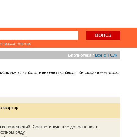
вопросах-ответах
Библиотека /
Все о ТСЖ
/или выходные данные печатного издания - без этого перепечатки
з квартир
илых помещений. Соответствующие дополнения в
хотном ряду.