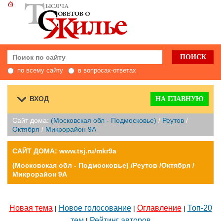
по всему сайту
в вопросах-ответах
ВХОД
НА ГЛАВНУЮ
Сайт дома:
(Московская обл - Подмосковье)
/
Реутов
/
Октября
/
Микрорайон 9А
САЙТ ДОМА: www.tsj.ru/mkr9a
(Московская обл - Подмосковье) /Реутов /Октября /
Микрорайон 9А
Новая тема
Новое голосование
Оглавление
Топ-20
|
|
|
тем
Рейтинг авторов
|