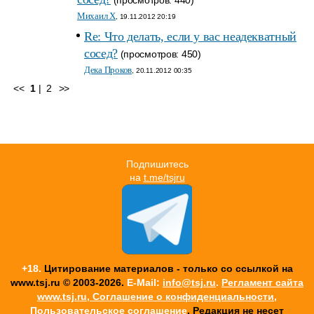
(просмотров: 440)
Михаил Х
, 19.11.2012 20:19
Re: Что делать, если у вас неадекватный
сосед?
(просмотров: 450)
Дека Проков
, 20.11.2012 00:35
<<
1
|
2
>>
Подпишитесь
на
t.me/tsjru
+18.
Цитирование материалов - только со ссылкой на
www.tsj.ru © 2003-2026.
E-Mail:
info@tsj.ru
.
Регламент сайта
www.tsj.ru, Соглашение о конфиденциальности,
Пользовательское соглашение
. Редакция не несет