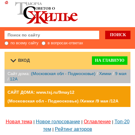
по всему сайту
в вопросах-ответах
ВХОД
НА ГЛАВНУЮ
Сайт дома:
(Московская обл - Подмосковье)
/
Химки
/
9 мая
/
12А
САЙТ ДОМА: www.tsj.ru/9may12
(Московская обл - Подмосковье) /Химки /9 мая /12А
Новая тема
Новое голосование
Оглавление
Топ-20
|
|
|
тем
Рейтинг авторов
|