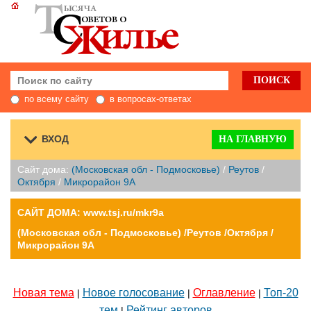
по всему сайту
в вопросах-ответах
ВХОД
НА ГЛАВНУЮ
Сайт дома:
(Московская обл - Подмосковье)
/
Реутов
/
Октября
/
Микрорайон 9А
САЙТ ДОМА: www.tsj.ru/mkr9a
(Московская обл - Подмосковье) /Реутов /Октября /
Микрорайон 9А
Новая тема
Новое голосование
Оглавление
Топ-20
|
|
|
тем
Рейтинг авторов
|