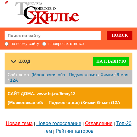
по всему сайту
в вопросах-ответах
ВХОД
НА ГЛАВНУЮ
Сайт дома:
(Московская обл - Подмосковье)
/
Химки
/
9 мая
/
12А
САЙТ ДОМА: www.tsj.ru/9may12
(Московская обл - Подмосковье) /Химки /9 мая /12А
Новая тема
Новое голосование
Оглавление
Топ-20
|
|
|
тем
Рейтинг авторов
|