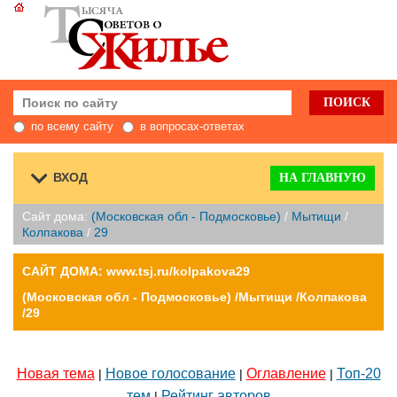
по всему сайту
в вопросах-ответах
ВХОД
НА ГЛАВНУЮ
Сайт дома:
(Московская обл - Подмосковье)
/
Мытищи
/
Колпакова
/
29
САЙТ ДОМА: www.tsj.ru/kolpakova29
(Московская обл - Подмосковье) /Мытищи /Колпакова
/29
Новая тема
Новое голосование
Оглавление
Топ-20
|
|
|
тем
Рейтинг авторов
|