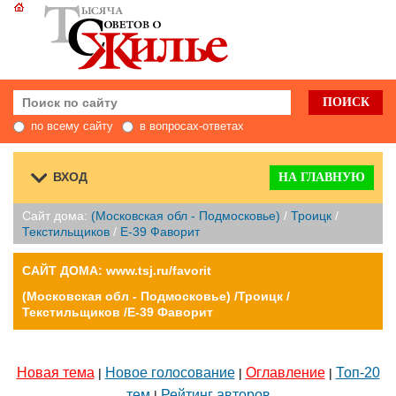
по всему сайту
в вопросах-ответах
ВХОД
НА ГЛАВНУЮ
Сайт дома:
(Московская обл - Подмосковье)
/
Троицк
/
Текстильщиков
/
E-39 Фаворит
САЙТ ДОМА: www.tsj.ru/favorit
(Московская обл - Подмосковье) /Троицк /
Текстильщиков /E-39 Фаворит
Новая тема
Новое голосование
Оглавление
Топ-20
|
|
|
тем
Рейтинг авторов
|