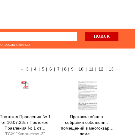
вопросах-ответах
«
3
|
4
|
5
|
6
|
7
|
8
|
9
|
10
|
11
|
12
|
13
»
Протокол Правления № 1
Протокол общего
от 10.07.23г. / Протокол
собрания собственн…
Правления № 1 от…
помещений в многоквар…
ТСЖ "Курганская-3"
доме …