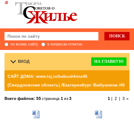
по всему сайту
в вопросах-ответах
ВХОД
НА ГЛАВНУЮ
САЙТ ДОМА: www.tsj.ru/babushkina45
(Свердловская область) /Екатеринбург /Бабушкина /45
Всего файлов: 55
страница
1
из
3
1
|
2
|
3
»