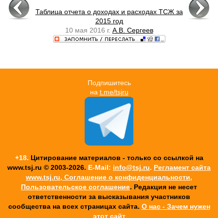
Таблица отчета о доходах и расходах ТСЖ за
2015 год
10 мая 2016 г.
А.В. Сергеев
Подпишитесь
на
t.me/tsjru
+18.
Цитирование материалов - только со ссылкой на
www.tsj.ru © 2003-2026.
E-Mail:
info@tsj.ru
.
Регламент сайта
www.tsj.ru, Соглашение о конфиденциальности,
Пользовательское соглашение
. Редакция не несет
ответственности за высказывания участников
cообщества на всех страницах сайта.
О нас - Зачем нужен
этот сайт