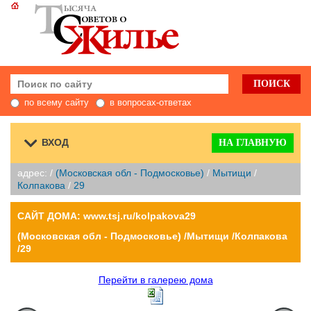
по всему сайту
в вопросах-ответах
ВХОД
НА ГЛАВНУЮ
адрес: /
(Московская обл - Подмосковье)
/
Мытищи
/
Колпакова
/
29
САЙТ ДОМА: www.tsj.ru/kolpakova29
(Московская обл - Подмосковье) /Мытищи /Колпакова
/29
Перейти в галерею дома