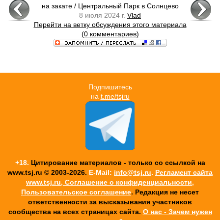
на закате / Центральный Парк в Солнцево
8 июля 2024 г.
Vlad
Перейти на ветку обсуждения этого материала
(0 комментариев)
Подпишитесь
на
t.me/tsjru
+18.
Цитирование материалов - только со ссылкой на
www.tsj.ru © 2003-2026.
E-Mail:
info@tsj.ru
.
Регламент сайта
www.tsj.ru, Соглашение о конфиденциальности,
Пользовательское соглашение
. Редакция не несет
ответственности за высказывания участников
cообщества на всех страницах сайта.
О нас - Зачем нужен