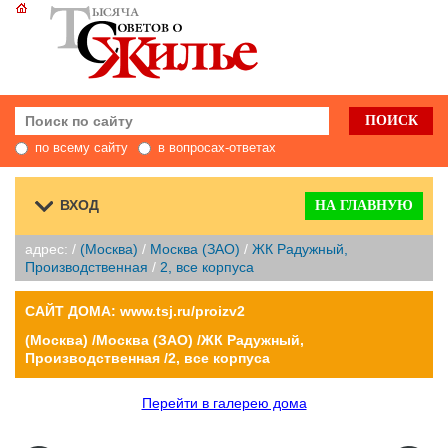
по всему сайту
в вопросах-ответах
ВХОД
НА ГЛАВНУЮ
адрес: /
(Москва)
/
Москва (ЗАО)
/
ЖК Радужный,
Производственная
/
2, все корпуса
САЙТ ДОМА: www.tsj.ru/proizv2
(Москва) /Москва (ЗАО) /ЖК Радужный,
Производственная /2, все корпуса
Перейти в галерею дома