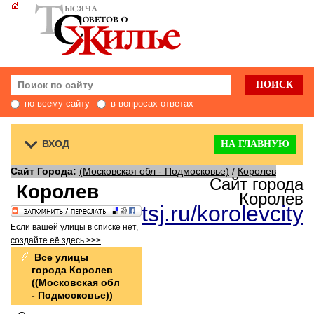
по всему сайту
в вопросах-ответах
ВХОД
НА ГЛАВНУЮ
Сайт Города:
(Московская обл - Подмосковье)
/
Королев
Сайт города
Королев
Королев
tsj.ru/korolevcity
Если вашей улицы в списке нет,
создайте её здесь >>>
Все улицы
города Королев
((Московская обл
- Подмосковье))