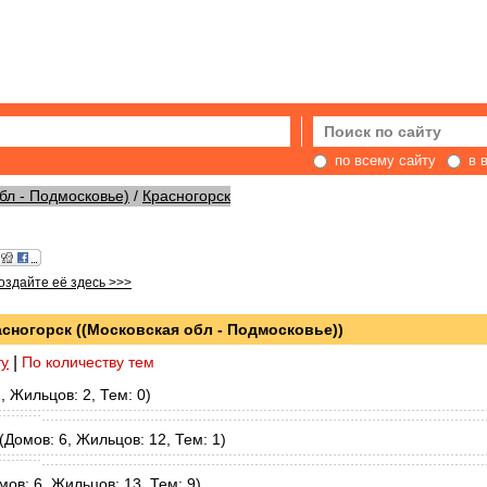
по всему сайту
в 
бл - Подмосковье)
/
Красногорск
создайте её здесь >>>
сногорск ((Московская обл - Подмосковье))
ту
|
По количеству тем
 Жильцов: 2, Тем: 0)
Домов: 6, Жильцов: 12, Тем: 1)
ов: 6, Жильцов: 13, Тем: 9)