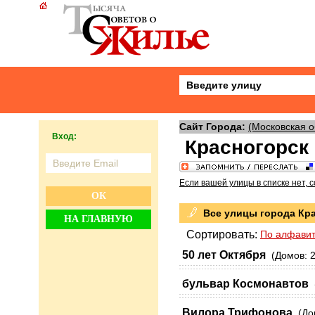
Сайт Города:
(Московская о
Вход:
Красногорск
Если вашей улицы в списке нет, 
ОК
Все улицы города Кра
НА ГЛАВНУЮ
Сортировать:
По алфави
50 лет Октября
(Домов: 2,
бульвар Космонавтов
(
Вилора Трифонова
(Дом