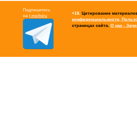
Подпишитесь
+18.
Цитирование материалов -
на
t.me/tsjru
конфиденциальности, Польз
страницах сайта.
О нас - Зач