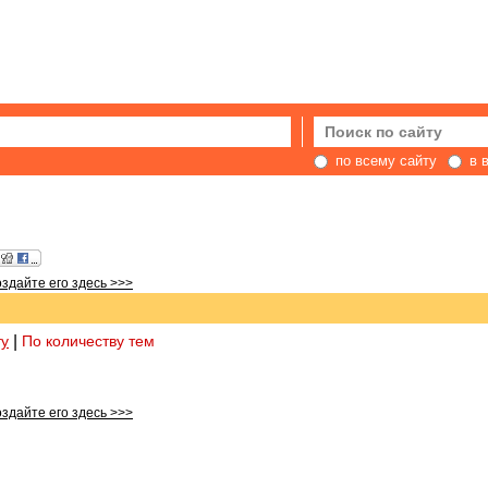
по всему сайту
в 
оздайте его здесь >>>
ту
|
По количеству тем
оздайте его здесь >>>