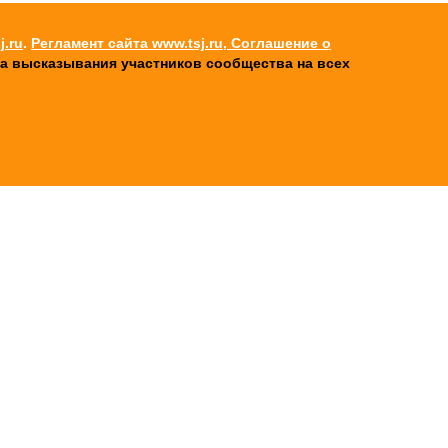
j.ru
.
Регламент сайта www.tsj.ru, Соглашение о
 за высказывания участников cообщества на всех