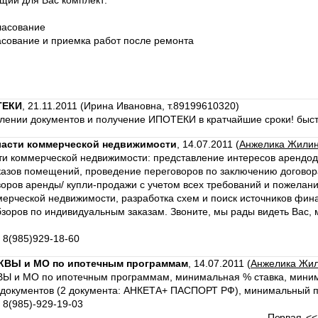
щий для Вас комплект:
ласование
ласование и приемка работ после ремонта
ТЕКИ
,
21.11.2011 (Ирина Ивановна, т.89199610320)
ении документов и получение ИПОТЕКИ в кратчайшие сроки! быст
ласти коммерческой недвижимости
,
14.07.2011 (
Анжелика Жилин
сти коммерческой недвижимости: представление интересов арендо
казов помещений, проведение переговоров по заключению догово
оров аренды/ купли-продажи с учетом всех требований и пожелан
ерческой недвижимости, разработка схем и поиск источников фин
бзоров по индивидуальным заказам. Звоните, мы рады видеть Вас
5 8(985)929-18-60
КВЫ и МО по ипотечным программам
,
14.07.2011 (
Анжелика Жил
 и МО по ипотечным программам, минимальная % ставка, минима
т документов (2 документа: АНКЕТА+ ПАСПОРТ РФ), минимальный п
 8(985)-929-19-03
Первая
<