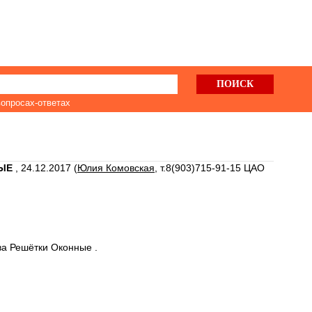
вопросах-ответах
НЫЕ
,
24.12.2017 (
Юлия Комовская
, т.8(903)715-91-15 ЦАО
ва Решётки Оконные .