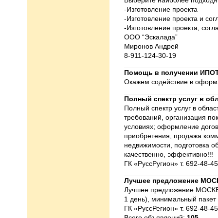
Выберите наиболее подходя
-Изготовление проекта
-Изготовление проекта и сог
-Изготовление проекта, сог
ООО “Эскалада”
Миронов Андрей
8-911-124-30-19
Помощь в получении ИПО
Окажем содействие в оформл
Полный спектр услуг в об
Полный спектр услуг в обла
требований, организация по
условиях; оформление догов
приобретения, продажа комм
недвижимости, подготовка о
качественно, эффективно!!!
ГК «РуссРугион» т. 692-48-4
Лучшее предложение МОС
Лучшее предложение МОСКВЫ
1 день), минимальный паке
ГК «РуссРегион» т. 692-48-45
Всего объявлений:
105