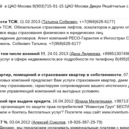
й в ЦАО Москва 8(903)715-91-15 ЦАО Москва Двери Решётчатые с З
ости ТСЖ
,
11.02.2013 (
Татьяна Собкович
, т.+7(968)628-6177)
и ТСЖ. Обязательное страхование лифтов, эскалаторов и других о
все виды страхования физических и юридических лиц.
ождение договоров. Агент компаний РЕСО-Гарантия и Ингосстрах 
омочь. Собкович Татьяна. +7(968)628-6177
 том числе военной !!!
,
24.01.2013 (
Дана Лиджиева
, т.8985130749
услуг в сфере недвижимости,все подробности по телефону 8(495)5
артир, помещений и страхование квартир в собственности
,
07
ховых компаний предлагает Вам услуги страхования квартир, даем
ому страхованию, гарантируем сопровождение вашего ипотечного д
или управляющей компанией на выгодных условиях.
сий при выдаче кредита
,
16.04.2012 (
Влада Мелитицкая
, т.98713
 организация по защите прав потребителей "Инвентум Груп" БЕСП
 такое и боитесь бесплатных услуг? Посетите наш сайт www.inventum
,7 %
,
03.04.2012 (
Алексей Соколов
, т.8-926-387-29-79)
Динамо, мы предлагаем оплачивать коммунальные платежи с мини