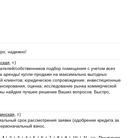
ро, надежно!
ская
, т.)
дателей/собственников подбор помещения с учетом всех
ра аренды/ купли-продажи на максимально выгодных
ий клиентов; юридическое сопровождение; инвестиционные
ансирования, оценка; исследование рынка коммерческой
, мы найдем лучшее решение Ваших вопросов. Быстро,
инская
, т.)
льный срок рассмотрения заявки (одобрение кредита за
ервоначальный взнос.
<
1
|
2
|
3
|
4
|
5
|
6
|
7
|
8
|
9
|
10
|
11
>>
Последняя