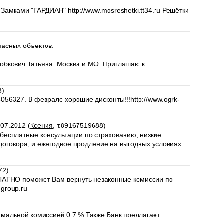
амками "ГАРДИАН" http://www.mosreshetki.tt34.ru Решётки
пасных объектов.
Собкович Татьяна. Москва и МО. Приглашаю к
8)
056327. В феврале хорошие дисконты!!!http://www.ogrk-
.07.2012 (
Ксения
, т.89167519688)
 бесплатные консультации по страхованию, низкие
оговора, и ежегодное продление на выгодных условиях.
72)
ЛАТНО поможет Вам вернуть незаконные комиссии по
-group.ru
мальной комиссией 0,7 % Также Банк предлагает