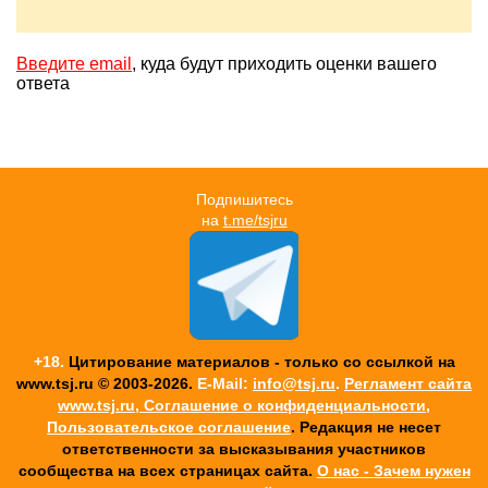
Введите email
, куда будут приходить оценки вашего
ответа
Подпишитесь
на
t.me/tsjru
+18.
Цитирование материалов - только со ссылкой на
www.tsj.ru © 2003-2026.
E-Mail:
info@tsj.ru
.
Регламент сайта
www.tsj.ru, Соглашение о конфиденциальности,
Пользовательское соглашение
. Редакция не несет
ответственности за высказывания участников
cообщества на всех страницах сайта.
О нас - Зачем нужен