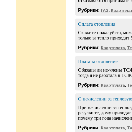
отказываются принимать в
Рубрики:
,
ГАЗ
Квартпла
Оплата отопления
Скажите пожалуйста, можно
только за тепло приходит 
Рубрики:
,
Квартплата
Т
Плата за отопление
Обязаны ли не-члены ТСЖ 
тогда я не работала в ТСЖ
Рубрики:
,
Квартплата
Т
О начислении за теплову
При начислении за тепло
результате, дому приходят
почему три года начислен
Рубрики:
,
Квартплата
Т