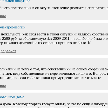
унальной квартире
бщего пользования в оплату за отопление (комната неприватизи
епло
электроэнергии
ожалуйста, как себя вести в такой ситуации: являюсь собственн
 2500 руб. за общедомовую Э/э 2009-2011г. и ошибочно была опл
пор никаких действий с их стороны принято не было. К
ерерасчет
бликации на тему о том, что собственники на общем собрании мо
 пугает, ведь собственники не переплачивают лишнего. Вопрос: 
равомерно, если собственники примут решение платить за те
епло
ированном доме
а дома. Краснодаргоргаз требует оплату за газ по общей площад