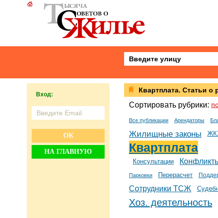
Квартплата. Статьи о 
Вход:
Сортировать рубрики:
п
Все публикации
Арендаторы
Бл
Жилищные законы
ЖК
ОК
Квартплата
НА ГЛАВНУЮ
Конфликт
Консультации
Перерасчет
Подде
Парковки
Сотрудники ТСЖ
Судебн
Хоз. деятельность