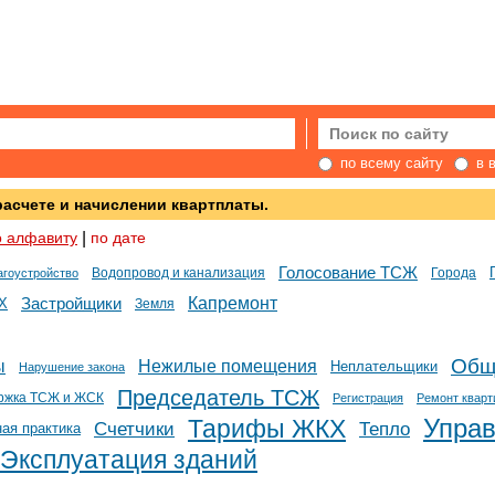
по всему сайту
в 
расчете и начислении квартплаты.
о алфавиту
|
по дате
Голосование ТСЖ
Водопровод и канализация
Города
агоустройство
Капремонт
Х
Застройщики
Земля
Общ
ы
Нежилые помещения
Неплательщики
Нарушение закона
Председатель ТСЖ
ржка ТСЖ и ЖСК
Регистрация
Ремонт кварт
Упра
Тарифы ЖКХ
Счетчики
Тепло
ая практика
Эксплуатация зданий