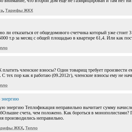
о внимание, что второй дом еще не газифицирован и там нет ни 
,
та
Тарифы ЖКХ
 ли отказаться от общедомового счетчика который уже стоит 3 г
5000 т.р за месяц с общей площадью в квартире 61,4. Или как по
епло
платить членские взносы? Один товарищ требует произвести ему
. С тех пор как я работаю (09.2012г), членские взносы ему не на
епло
ю энергию
вую энергию Теплофикация неправильно вычитает сумму начисле
 бОльшие счета, чем положено. Как бороться в монополистами? П
ия производились неправильно.
,
арифы ЖКХ
Тепло