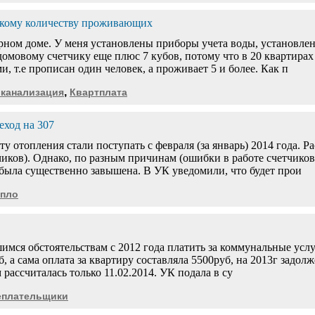
ескому количеству проживающих
ом доме. У меня установлены приборы учета воды, установлен 
щедомовому счетчику еще плюс 7 кубов, потому что в 20 квартир
, т.е прописан один человек, а проживает 5 и более. Как п
,
 канализация
Квартплата
еход на 307
у отопления стали поступать с февраля (за январь) 2014 года. Р
иков). Однако, по разным причинам (ошибки в работе счетчиков
была существенно завышена. В УК уведомили, что будет прои
епло
мся обстоятельствам с 2012 года платить за коммунальные услуг
б, а сама оплата за квартиру составляла 5500руб, на 2013г задолж
 рассчиталась только 11.02.2014. УК подала в су
еплательщики