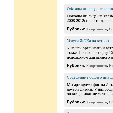
Обязаны ли лица, не явл
Обязаны ли лица, не явля
2008-2012гг., но тогда я 
Рубрики:
,
Квартплата
С
Услуги ЖЭКа на встроен
У нашей организации вст
этаже. По тех. паспорту 
исполкомом для данного д
Рубрики:
,
Квартплата
Н
Содержание общего имущ
Мы арендуем офис на 2 эта
другой фирмы. У нас общи
оплаты, никак не мотивиру
Рубрики:
,
Квартплата
О