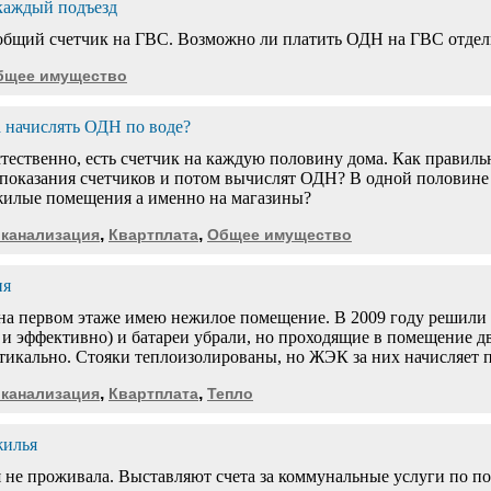
каждый подъезд
 общий счетчик на ГВС. Возможно ли платить ОДН на ГВС отдел
бщее имущество
 начислять ОДН по воде?
 естественно, есть счетчик на каждую половину дома. Как прави
показания счетчиков и потом вычислят ОДН? В одной половине 5
жилые помещения а именно на магазины?
,
,
 канализация
Квартплата
Общее имущество
ия
на первом этаже имею нежилое помещение. В 2009 году решили
 и эффективно) и батареи убрали, но проходящие в помещение дв
ртикально. Стояки теплоизолированы, но ЖЭК за них начисляет п
,
,
 канализация
Квартплата
Тепло
жилья
 не проживала. Выставляют счета за коммунальные услуги по п