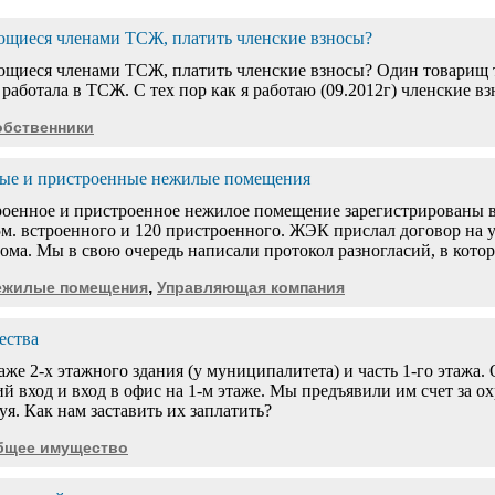
яющиеся членами ТСЖ, платить членские взносы?
ющиеся членами ТСЖ, платить членские взносы? Один товарищ тр
не работала в ТСЖ. С тех пор как я работаю (09.2012г) членские 
обственники
ные и пристроенные нежилые помещения
роенное и пристроенное нежилое помещение зарегистрированы в
15м. встроенного и 120 пристроенного. ЖЭК прислал договор на
ома. Мы в свою очередь написали протокол разногласий, в кото
,
ежилые помещения
Управляющая компания
ества
же 2-х этажного здания (у муниципалитета) и часть 1-го этажа.
й вход и вход в офис на 1-м этаже. Мы предъявили им счет за о
я. Как нам заставить их заплатить?
бщее имущество