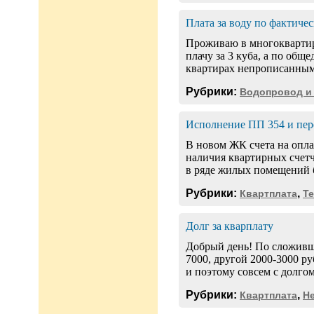
Плата за воду по фактич
Проживаю в многоквартирн
плачу за 3 куба, а по об
квартирах непрописанными
Рубрики:
Водопровод и
Исполнение ПП 354 и пер
В новом ЖК счета на оплат
наличия квартирных счетч
в ряде жилых помещений 
Рубрики:
,
Квартплата
Т
Долг за кварплату
Добрый день! По сложивши
7000, другой 2000-3000 ру
и поэтому совсем с долгом
Рубрики:
,
Квартплата
Н