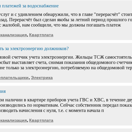
 платежей за водоснабжение
слуг и с удивлением обнаружили, что в главе "перерасчёт" стои
зад. Перерасчёт был сделан якобы за летний период прошлого го
жалобой, нам сообщили, что мы должны погашать платеж
,
 канализация
Квартплата
ь за электроэнергию должников?
овой счетчик учета электроэнергии. Жильцы ТСЖ самостоятельн
сбыт выставляет счета, снимая показания общедомового счетч
не только за электроэнергию, потребляемую на общедомовой те
,
еплательщики
Электрика
ния
ри наличии в квартире приборов учета ГВС и ХВС, в течение дву
производились по нормативам. Сейчас собственник передал показа
изводить начисления с нуля, т.е. с момента начала п
,
 канализация
Квартплата