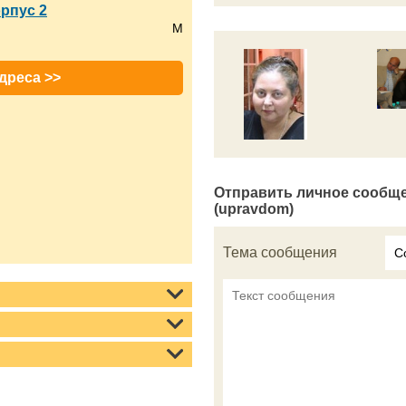
орпус 2
M
дреса >>
Отправить личное сообщ
(upravdom)
Тема сообщения