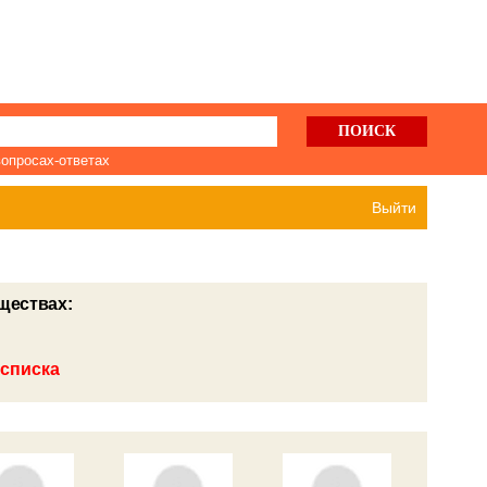
вопросах-ответах
Выйти
ществах:
 списка